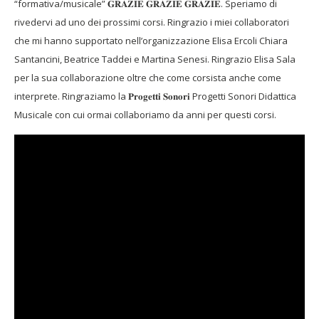
“formativa/musicale” 𝐆𝐑𝐀𝐙𝐈𝐄 𝐆𝐑𝐀𝐙𝐈𝐄 𝐆𝐑𝐀𝐙𝐈𝐄. Speriamo di
rivedervi ad uno dei prossimi corsi. Ringrazio i miei collaboratori
che mi hanno supportato nell’organizzazione Elisa Ercoli Chiara
Santancini, Beatrice Taddei e Martina Senesi. Ringrazio Elisa Sala
per la sua collaborazione oltre che come corsista anche come
interprete. Ringraziamo la 𝐏𝐫𝐨𝐠𝐞𝐭𝐭𝐢 𝐒𝐨𝐧𝐨𝐫𝐢 Progetti Sonori Didattica
Musicale con cui ormai collaboriamo da anni per questi corsi.