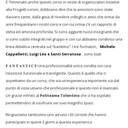
E’ Terminato anche questo corso in veste di organizzatori insieme
alla Progetti sonori, dobbiamo dire che le emozioni sono state
davvero tante, dalla gioia di rivedere colleghi e amici che ormai da
anni frequentano i nostri corsi e con cui ormai c’è un rapporto di
stima ed amicizia profonda. Si sono aggiunti nuovi insegnanti che
si sono subito integrati nel gruppo e con cui abbiamo condiviso una
linea didattica centrata sul “bambino”. I tre formatori,
Michele
Cappelletti, Luigi Leo e Santi Serratosa
sono stati
𝐅 𝐀 𝐍 𝐓 𝐀 𝐒 𝐓 𝐈 𝐂 𝐈! Una professionalità unica condita con una
relazione funzionale e travolgente. Questo è quello che ci
aspettiamo da un corso, che sia un’esperienza importante sia dal
punto di vista umano che professionale e questo non è mancato.
Un grazie infinito al
Politeama Tolentino
che ci ha ospitato
permettendoci di usufruire sei suoi magnifici spazi.
Ringraziamo tantissimo uno ad uno i 63 corsisti che hanno
partecipato in questi 3 giorni a questa esperienza